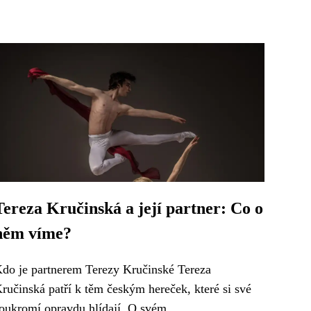
Tereza Kručinská a její partner: Co o
něm víme?
do je partnerem Terezy Kručinské Tereza
ručinská patří k těm českým hereček, které si své
oukromí opravdu hlídají. O svém...